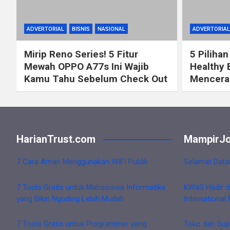
ADVERTORIAL
BISNIS
NASIONAL
ADVERTORIAL
Mirip Reno Series! 5 Fitur
5 Pilihan
Mewah OPPO A77s Ini Wajib
Healthy 
Kamu Tahu Sebelum Check Out
Mencerah
HarianTrust.com
MampirJo
7 Cara Aman Menggunakan WIFI Publik
Selamat Data
7 Tools Gratis untuk Mahasiswa Informatika
KWaS Hadir d
yang Bikin Ngoding Lebih Mudah
International 
7 Tools Gratis untuk Programmer yang
Toko dan Sup