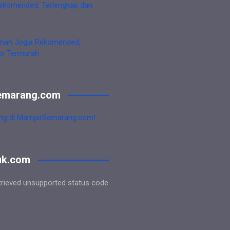
ekomended, Terlengkap dan
nan Jogja Rekomended,
an Termurah
emarang.com
ng di MampirSemarang.com!
uk.com
trieved unsupported status code