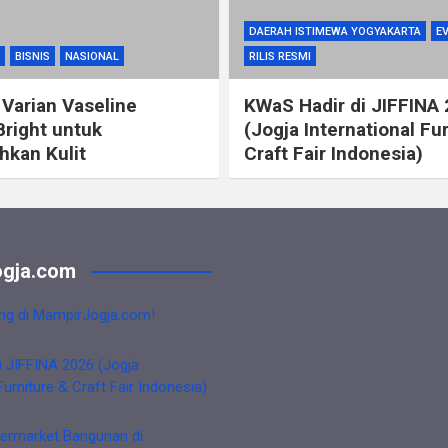
DAERAH ISTIMEWA YOGYAKARTA
E
BISNIS
NASIONAL
RILIS RESMI
 Varian Vaseline
KWaS Hadir di JIFFINA
Bright untuk
(Jogja International Fu
kan Kulit
Craft Fair Indonesia)
gja.com
ng di MampirJogja.com!
i JIFFINA 2026 (Jogja
Furniture & Craft Fair Indonesia)
ermarket Bangunan di