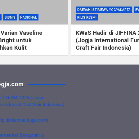
DAERAH ISTIMEWA YOGYAKARTA
E
BISNIS
NASIONAL
RILIS RESMI
 Varian Vaseline
KWaS Hadir di JIFFINA
Bright untuk
(Jogja International Fu
kan Kulit
Craft Fair Indonesia)
gja.com
i JIFFINA 2026 (Jogja
Furniture & Craft Fair Indonesia)
ng di MampirJogja.com!
ermarket Bangunan di