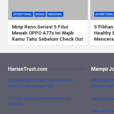
ADVERTORIAL
BISNIS
NASIONAL
ADVERTORIAL
Mirip Reno Series! 5 Fitur
5 Pilihan
Mewah OPPO A77s Ini Wajib
Healthy 
Kamu Tahu Sebelum Check Out
Mencerah
HarianTrust.com
MampirJo
Mengenal MERN Stack: Fondasi Modern
KWaS Hadir d
dalam Pengembangan Web
International 
10 Tools Gratis untuk Mendeteksi SQL
Selamat Data
Injection
Toko dan Sup