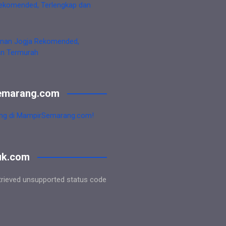
ekomended, Terlengkap dan
nan Jogja Rekomended,
an Termurah
emarang.com
ng di MampirSemarang.com!
uk.com
trieved unsupported status code