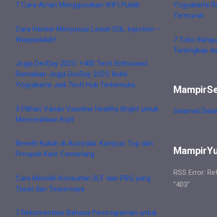
7 Cara Aman Menggunakan WIFI Publik
Yogyakarta R
Termurah
Cara Hacker Menyusup Lewat SQL Injection –
Waspadalah!
7 Toko Bangu
Terlengkap d
Jogja DevDay 2025: +400 Tech Enthusiast
Ramaikan Jogja DevDay 2025: Bukti
Yogyakarta Jadi Tech Hub Terkemuka
MampirS
5 Pilihan Varian Vaseline Healthy Bright untuk
Selamat Data
Mencerahkan Kulit
Benefit Kuliah di Australia: Kampus Top dan
MampirY
Prospek Karir Cemerlang
RSS Error: Re
Cara Memilih Konsultan SLF dan PBG yang
"403"
Tepat dan Terpercaya
7 Rekomendasi Bahasa Pemrograman untuk