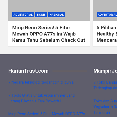
ADVERTORIAL
BISNIS
NASIONAL
ADVERTORIAL
Mirip Reno Series! 5 Fitur
5 Pilihan
Mewah OPPO A77s Ini Wajib
Healthy 
Kamu Tahu Sebelum Check Out
Mencerah
HarianTrust.com
MampirJo
7 Negara teknologi tercanggih di dunia
7 Toko Bangu
Terlengkap d
7 Tools Gratis untuk Programmer yang
Jarang Diketahui Tapi Powerful
Toko dan Sup
Yogyakarta R
Termurah
Mirip Reno Series! 5 Fitur Mewah OPPO A77s