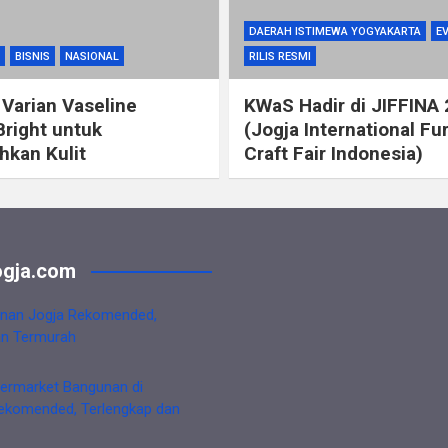
DAERAH ISTIMEWA YOGYAKARTA
E
BISNIS
NASIONAL
RILIS RESMI
 Varian Vaseline
KWaS Hadir di JIFFINA
Bright untuk
(Jogja International Fu
kan Kulit
Craft Fair Indonesia)
gja.com
nan Jogja Rekomended,
an Termurah
ermarket Bangunan di
ekomended, Terlengkap dan