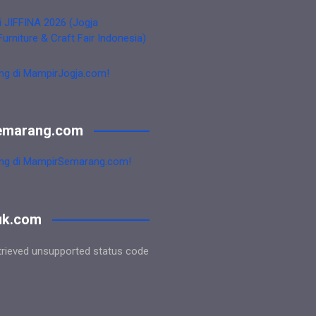
i JIFFINA 2026 (Jogja
Furniture & Craft Fair Indonesia)
ng di MampirJogja.com!
emarang.com
ng di MampirSemarang.com!
uk.com
trieved unsupported status code