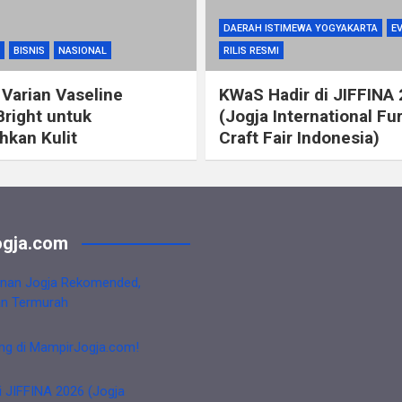
DAERAH ISTIMEWA YOGYAKARTA
E
BISNIS
NASIONAL
RILIS RESMI
 Varian Vaseline
KWaS Hadir di JIFFINA
Bright untuk
(Jogja International Fu
kan Kulit
Craft Fair Indonesia)
gja.com
nan Jogja Rekomended,
an Termurah
ng di MampirJogja.com!
i JIFFINA 2026 (Jogja