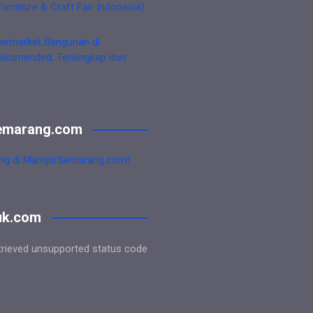
Furniture & Craft Fair Indonesia)
ermarket Bangunan di
ekomended, Terlengkap dan
emarang.com
ng di MampirSemarang.com!
uk.com
trieved unsupported status code