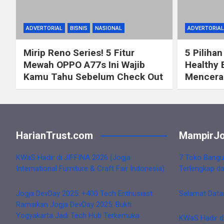
ADVERTORIAL
BISNIS
NASIONAL
ADVERTORIAL
Mirip Reno Series! 5 Fitur
5 Pilihan
Mewah OPPO A77s Ini Wajib
Healthy 
Kamu Tahu Sebelum Check Out
Mencerah
HarianTrust.com
MampirJo
KWaS Hadir di JIFFINA 2026 (Jogja
7 Toko Bangu
International Furniture & Craft Fair Indonesia)
Terlengkap d
Jogja DevDay 2025: +400 Tech Enthusiast
Selamat Data
Ramaikan Jogja DevDay 2025: Bukti
Yogyakarta Jadi Tech Hub Terkemuka
KWaS Hadir d