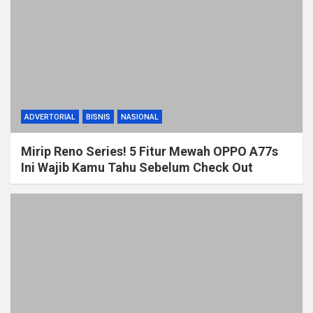
ADVERTORIAL
BISNIS
NASIONAL
Mirip Reno Series! 5 Fitur Mewah OPPO A77s
Ini Wajib Kamu Tahu Sebelum Check Out