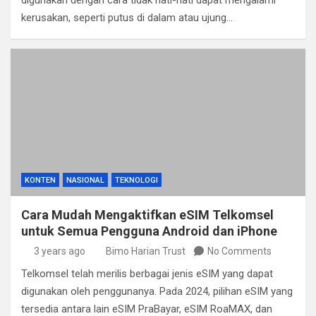
digunakan dengan cara tidak hati-hati dapat mengalami
kerusakan, seperti putus di dalam atau ujung…
KONTEN
NASIONAL
TEKNOLOGI
Cara Mudah Mengaktifkan eSIM Telkomsel
untuk Semua Pengguna Android dan iPhone
3 years ago
Bimo Harian Trust
No Comments
Telkomsel telah merilis berbagai jenis eSIM yang dapat
digunakan oleh penggunanya. Pada 2024, pilihan eSIM yang
tersedia antara lain eSIM PraBayar, eSIM RoaMAX, dan