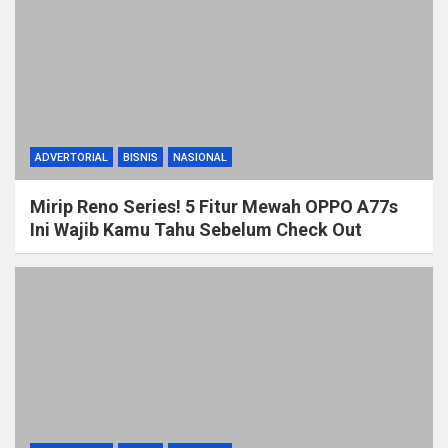
ADVERTORIAL
BISNIS
NASIONAL
Mirip Reno Series! 5 Fitur Mewah OPPO A77s
Ini Wajib Kamu Tahu Sebelum Check Out