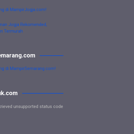
ng di MampirJogja.com!
nan Jogja Rekomended,
an Termurah
emarang.com
ng di MampirSemarang.com!
uk.com
trieved unsupported status code