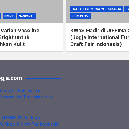
DAERAH ISTIMEWA YOGYAKARTA
E
BISNIS
NASIONAL
RILIS RESMI
 Varian Vaseline
KWaS Hadir di JIFFINA
Bright untuk
(Jogja International Fu
kan Kulit
Craft Fair Indonesia)
gja.com
ermarket Bangunan di
ekomended, Terlengkap dan
i JIFFINA 2026 (Jogja
Furniture & Craft Fair Indonesia)