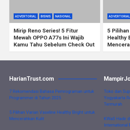
ADVERTORIAL
BISNIS
NASIONAL
ADVERTORIAL
Mirip Reno Series! 5 Fitur
5 Pilihan
Mewah OPPO A77s Ini Wajib
Healthy 
Kamu Tahu Sebelum Check Out
Mencerah
HarianTrust.com
MampirJo
7 Rekomendasi Bahasa Pemrograman untuk
Toko dan Sup
Programmer di Tahun 2025
Yogyakarta R
Termurah
5 Pilihan Varian Vaseline Healthy Bright untuk
Mencerahkan Kulit
KWaS Hadir d
International 