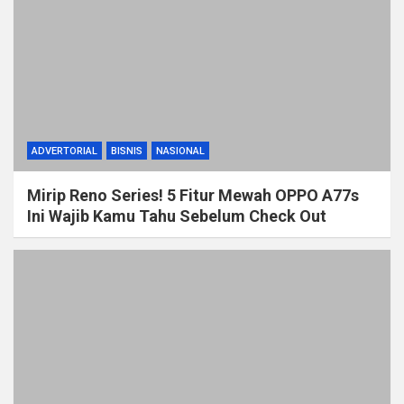
ADVERTORIAL
BISNIS
NASIONAL
Mirip Reno Series! 5 Fitur Mewah OPPO A77s
Ini Wajib Kamu Tahu Sebelum Check Out