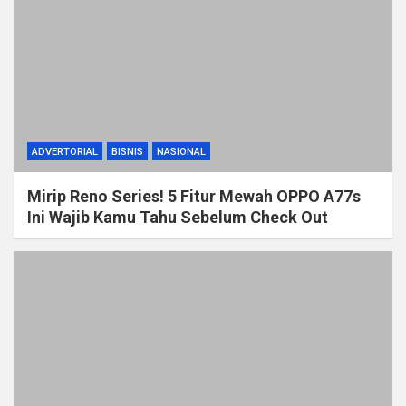
ADVERTORIAL
BISNIS
NASIONAL
Mirip Reno Series! 5 Fitur Mewah OPPO A77s
Ini Wajib Kamu Tahu Sebelum Check Out