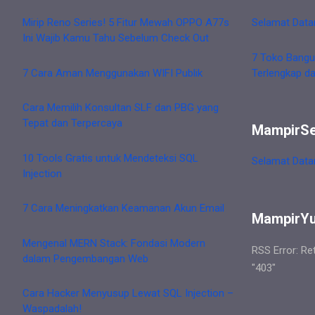
Mirip Reno Series! 5 Fitur Mewah OPPO A77s
Selamat Data
Ini Wajib Kamu Tahu Sebelum Check Out
7 Toko Bangu
7 Cara Aman Menggunakan WIFI Publik
Terlengkap d
Cara Memilih Konsultan SLF dan PBG yang
Tepat dan Terpercaya
MampirS
10 Tools Gratis untuk Mendeteksi SQL
Selamat Data
Injection
7 Cara Meningkatkan Keamanan Akun Email
MampirY
Mengenal MERN Stack: Fondasi Modern
RSS Error: Re
dalam Pengembangan Web
"403"
Cara Hacker Menyusup Lewat SQL Injection –
Waspadalah!