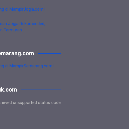
ng di MampirJogja.com!
nan Jogja Rekomended,
an Termurah
emarang.com
ng di MampirSemarang.com!
uk.com
trieved unsupported status code