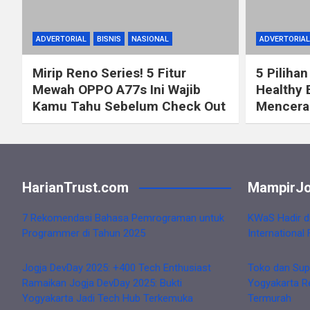
ADVERTORIAL
BISNIS
NASIONAL
ADVERTORIAL
Mirip Reno Series! 5 Fitur
5 Pilihan
Mewah OPPO A77s Ini Wajib
Healthy 
Kamu Tahu Sebelum Check Out
Mencerah
HarianTrust.com
MampirJo
7 Rekomendasi Bahasa Pemrograman untuk
KWaS Hadir d
Programmer di Tahun 2025
International 
Jogja DevDay 2025: +400 Tech Enthusiast
Toko dan Sup
Ramaikan Jogja DevDay 2025: Bukti
Yogyakarta R
Yogyakarta Jadi Tech Hub Terkemuka
Termurah