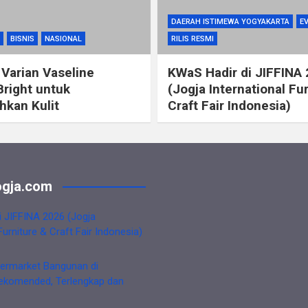
DAERAH ISTIMEWA YOGYAKARTA
E
BISNIS
NASIONAL
RILIS RESMI
 Varian Vaseline
KWaS Hadir di JIFFINA
Bright untuk
(Jogja International Fu
kan Kulit
Craft Fair Indonesia)
gja.com
i JIFFINA 2026 (Jogja
Furniture & Craft Fair Indonesia)
ermarket Bangunan di
ekomended, Terlengkap dan