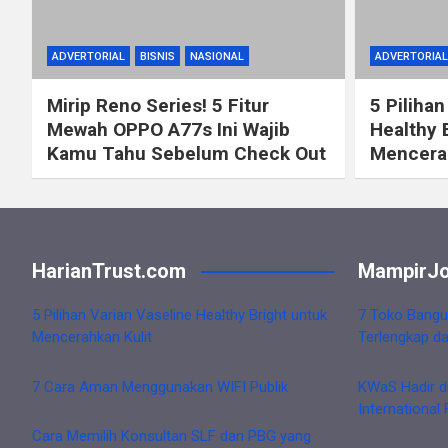
ADVERTORIAL
BISNIS
NASIONAL
ADVERTORIAL
Mirip Reno Series! 5 Fitur
5 Pilihan
Mewah OPPO A77s Ini Wajib
Healthy 
Kamu Tahu Sebelum Check Out
Mencerah
HarianTrust.com
MampirJo
5 Pilihan Varian Vaseline Healthy Bright untuk
7 Toko Bangu
Mencerahkan Kulit
Terlengkap d
7 Cara Aman Menggunakan WIFI Publik
KWaS Hadir d
International 
Cara Memilih Konsultan SLF dan PBG yang