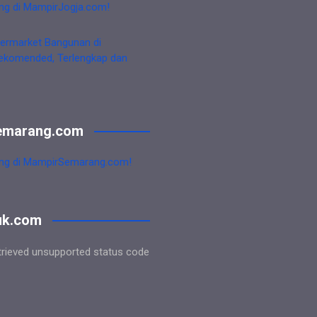
ng di MampirJogja.com!
ermarket Bangunan di
ekomended, Terlengkap dan
emarang.com
ng di MampirSemarang.com!
uk.com
trieved unsupported status code