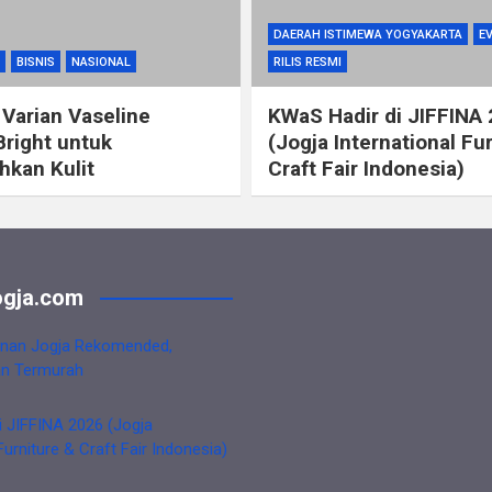
DAERAH ISTIMEWA YOGYAKARTA
E
BISNIS
NASIONAL
RILIS RESMI
 Varian Vaseline
KWaS Hadir di JIFFINA
Bright untuk
(Jogja International Fu
kan Kulit
Craft Fair Indonesia)
gja.com
nan Jogja Rekomended,
an Termurah
i JIFFINA 2026 (Jogja
Furniture & Craft Fair Indonesia)