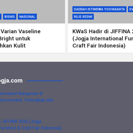
DAERAH ISTIMEWA YOGYAKARTA
E
BISNIS
NASIONAL
RILIS RESMI
 Varian Vaseline
KWaS Hadir di JIFFINA
Bright untuk
(Jogja International Fu
kan Kulit
Craft Fair Indonesia)
gja.com
ermarket Bangunan di
ekomended, Terlengkap dan
i JIFFINA 2026 (Jogja
Furniture & Craft Fair Indonesia)