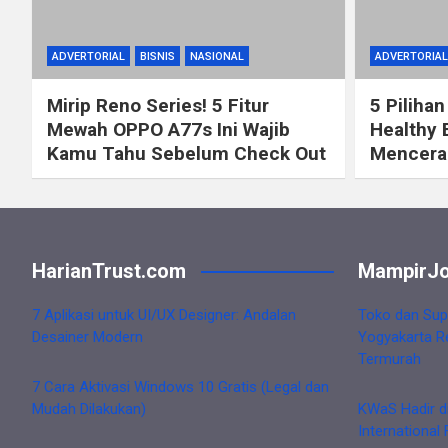
ADVERTORIAL
BISNIS
NASIONAL
ADVERTORIAL
Mirip Reno Series! 5 Fitur
5 Pilihan
Mewah OPPO A77s Ini Wajib
Healthy 
Kamu Tahu Sebelum Check Out
Mencerah
HarianTrust.com
MampirJo
7 Aplikasi untuk UI/UX Designer: Andalan
Toko dan Sup
Desainer Modern
Yogyakarta R
Termurah
7 Cara Aktivasi Windows 10 Gratis (Legal dan
Mudah Dilakukan)
KWaS Hadir d
International 