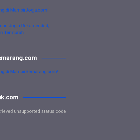
ng di MampirJogja.com!
nan Jogja Rekomended,
an Termurah
emarang.com
ng di MampirSemarang.com!
uk.com
trieved unsupported status code