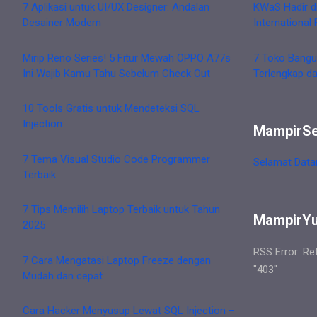
7 Aplikasi untuk UI/UX Designer: Andalan
KWaS Hadir d
Desainer Modern
International 
Mirip Reno Series! 5 Fitur Mewah OPPO A77s
7 Toko Bangu
Ini Wajib Kamu Tahu Sebelum Check Out
Terlengkap d
10 Tools Gratis untuk Mendeteksi SQL
Injection
MampirS
7 Tema Visual Studio Code Programmer
Selamat Data
Terbaik
7 Tips Memilih Laptop Terbaik untuk Tahun
MampirY
2025
RSS Error: Re
7 Cara Mengatasi Laptop Freeze dengan
"403"
Mudah dan cepat
Cara Hacker Menyusup Lewat SQL Injection –