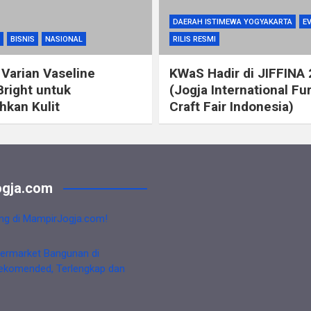
DAERAH ISTIMEWA YOGYAKARTA
E
BISNIS
NASIONAL
RILIS RESMI
 Varian Vaseline
KWaS Hadir di JIFFINA
Bright untuk
(Jogja International Fu
kan Kulit
Craft Fair Indonesia)
gja.com
ng di MampirJogja.com!
ermarket Bangunan di
ekomended, Terlengkap dan