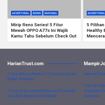
ADVERTORIAL
BISNIS
NASIONAL
ADVERTORIAL
Mirip Reno Series! 5 Fitur
5 Pilihan
Mewah OPPO A77s Ini Wajib
Healthy 
Kamu Tahu Sebelum Check Out
Mencerah
HarianTrust.com
MampirJo
7 Cara Aktivasi Windows 10 Gratis (Legal dan
Selamat Data
Mudah Dilakukan)
Toko dan Sup
7 Tools Gratis untuk Mahasiswa Informatika
Yogyakarta R
yang Bikin Ngoding Lebih Mudah
Termurah