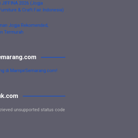
i JIFFINA 2026 (Jogja
Furniture & Craft Fair Indonesia)
nan Jogja Rekomended,
an Termurah
emarang.com
ng di MampirSemarang.com!
uk.com
trieved unsupported status code