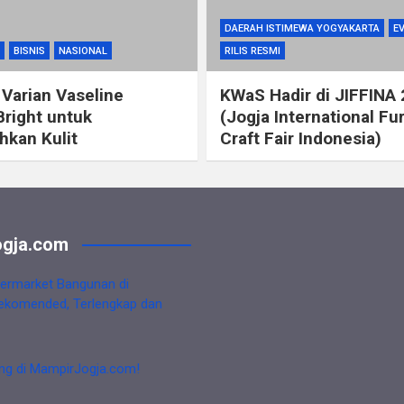
DAERAH ISTIMEWA YOGYAKARTA
E
BISNIS
NASIONAL
RILIS RESMI
 Varian Vaseline
KWaS Hadir di JIFFINA
Bright untuk
(Jogja International Fu
kan Kulit
Craft Fair Indonesia)
gja.com
ermarket Bangunan di
ekomended, Terlengkap dan
ng di MampirJogja.com!