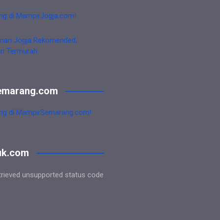
ng di MampirJogja.com!
nan Jogja Rekomended,
an Termurah
emarang.com
ng di MampirSemarang.com!
uk.com
trieved unsupported status code