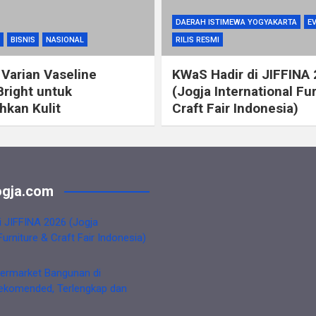
DAERAH ISTIMEWA YOGYAKARTA
E
BISNIS
NASIONAL
RILIS RESMI
 Varian Vaseline
KWaS Hadir di JIFFINA
Bright untuk
(Jogja International Fu
kan Kulit
Craft Fair Indonesia)
gja.com
i JIFFINA 2026 (Jogja
Furniture & Craft Fair Indonesia)
ermarket Bangunan di
ekomended, Terlengkap dan