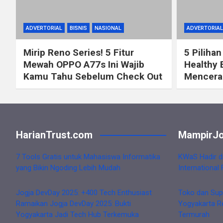
ADVERTORIAL
BISNIS
NASIONAL
ADVERTORIAL
Mirip Reno Series! 5 Fitur
5 Pilihan
Mewah OPPO A77s Ini Wajib
Healthy 
Kamu Tahu Sebelum Check Out
Mencerah
HarianTrust.com
MampirJo
7 Tools Gratis untuk Mahasiswa Informatika
KWaS Hadir d
yang Bikin Ngoding Lebih Mudah
International 
Jogja DevDay 2025: +400 Tech Enthusiast
Toko dan Sup
Ramaikan Jogja DevDay 2025: Bukti
Yogyakarta R
Yogyakarta Jadi Tech Hub Terkemuka
Termurah