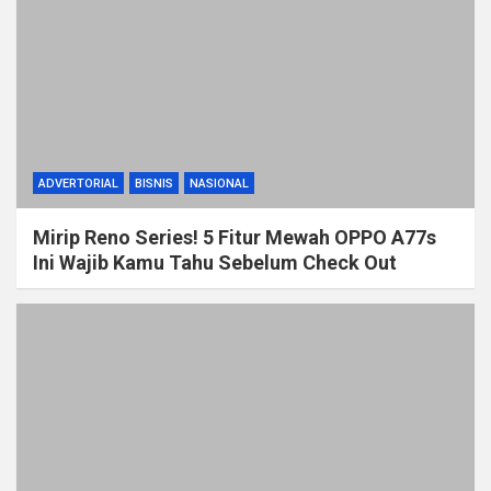
ADVERTORIAL
BISNIS
NASIONAL
Mirip Reno Series! 5 Fitur Mewah OPPO A77s
Ini Wajib Kamu Tahu Sebelum Check Out