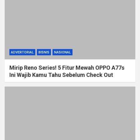
ADVERTORIAL
BISNIS
NASIONAL
Mirip Reno Series! 5 Fitur Mewah OPPO A77s
Ini Wajib Kamu Tahu Sebelum Check Out