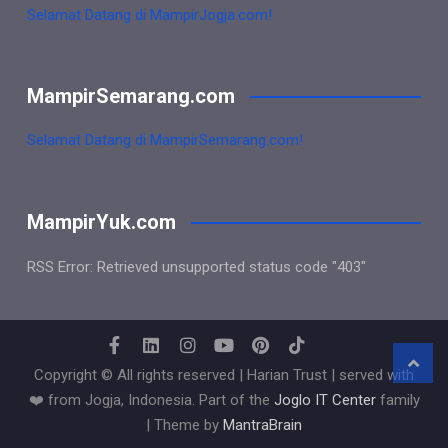
Selamat Datang di MampirJogja.com!
MampirSemarang.com
Selamat Datang di MampirSemarang.com!
MampirYuk.com
RSS Error: Retrieved unsupported status code "403"
Copyright © All rights reserved | Harian Trust | served with
❤️ from Jogja, Indonesia. Part of the
Joglo IT Center
family
| Theme by
MantraBrain