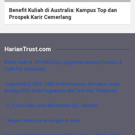
Benefit Kuliah di Australia: Kampus Top dan
Prospek Karir Cemerlang
HarianTrust.com
KWaS Hadir di JIFFINA 2026 (Jogja International Furniture &
Craft Fair Indonesia)
Jogja DevDay 2025: +400 Tech Enthusiast Ramaikan Jogja
DevDay 2025: Bukti Yogyakarta Jadi Tech Hub Terkemuka
10 Tools Gratis untuk Mendeteksi SQL Injection
7 Negara teknologi tercanggih di dunia