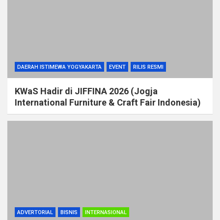
DAERAH ISTIMEWA YOGYAKARTA
EVENT
RILIS RESMI
KWaS Hadir di JIFFINA 2026 (Jogja
International Furniture & Craft Fair Indonesia)
ADVERTORIAL
BISNIS
INTERNASIONAL