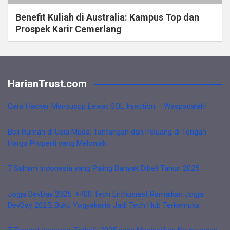
Benefit Kuliah di Australia: Kampus Top dan
Prospek Karir Cemerlang
HarianTrust.com
Cara Hacker Menyusup Lewat SQL Injection – Waspadalah!
Beli Rumah di Usia Muda: Tantangan dan Peluang di Tengah
Harga Properti yang Melonjak
7 Saham Indonesia yang Paling Banyak Dibeli Tahun 2025
Jogja DevDay 2025: +400 Tech Enthusiast Ramaikan Jogja
DevDay 2025: Bukti Yogyakarta Jadi Tech Hub Terkemuka