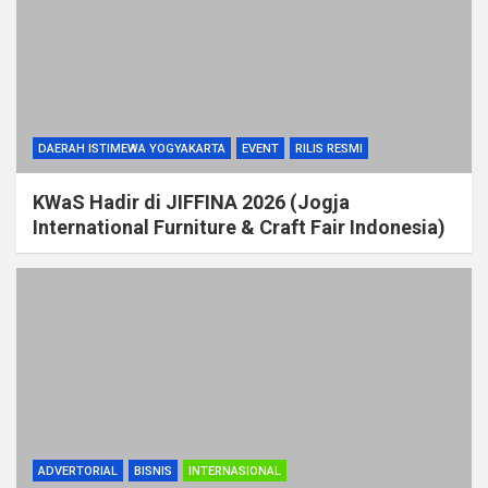
DAERAH ISTIMEWA YOGYAKARTA
EVENT
RILIS RESMI
KWaS Hadir di JIFFINA 2026 (Jogja
International Furniture & Craft Fair Indonesia)
ADVERTORIAL
BISNIS
INTERNASIONAL