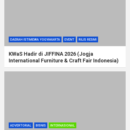
DAERAH ISTIMEWA YOGYAKARTA
EVENT
RILIS RESMI
KWaS Hadir di JIFFINA 2026 (Jogja
International Furniture & Craft Fair Indonesia)
ADVERTORIAL
BISNIS
INTERNASIONAL