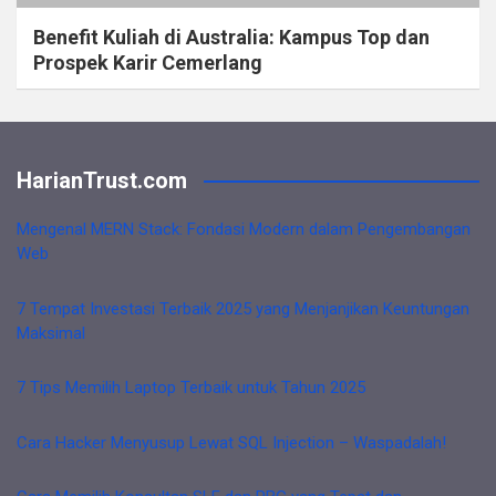
Benefit Kuliah di Australia: Kampus Top dan
Prospek Karir Cemerlang
HarianTrust.com
Mengenal MERN Stack: Fondasi Modern dalam Pengembangan
Web
7 Tempat Investasi Terbaik 2025 yang Menjanjikan Keuntungan
Maksimal
7 Tips Memilih Laptop Terbaik untuk Tahun 2025
Cara Hacker Menyusup Lewat SQL Injection – Waspadalah!