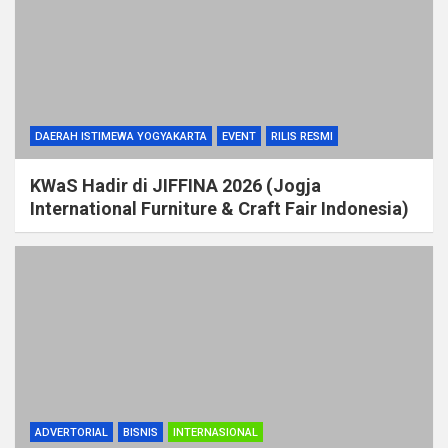
DAERAH ISTIMEWA YOGYAKARTA
EVENT
RILIS RESMI
KWaS Hadir di JIFFINA 2026 (Jogja
International Furniture & Craft Fair Indonesia)
ADVERTORIAL
BISNIS
INTERNASIONAL