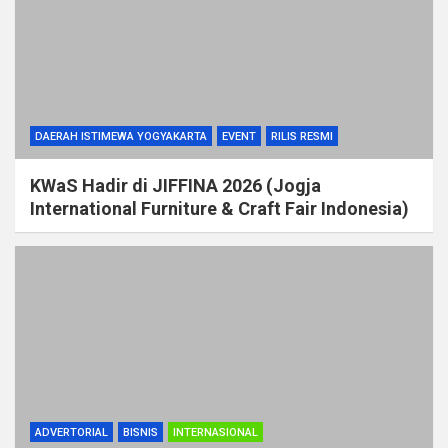
DAERAH ISTIMEWA YOGYAKARTA
EVENT
RILIS RESMI
KWaS Hadir di JIFFINA 2026 (Jogja
International Furniture & Craft Fair Indonesia)
ADVERTORIAL
BISNIS
INTERNASIONAL