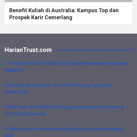
Benefit Kuliah di Australia: Kampus Top dan
Prospek Karir Cemerlang
HarianTrust.com
7 Tempat Investasi Terbaik 2025 yang Menjanjikan Keuntungan
Maksimal
Cara Memilih Konsultan SLF dan PBG yang Tepat dan
Terpercaya
KWaS Hadir di JIFFINA 2026 (Jogja International Furniture &
Craft Fair Indonesia)
5 Pilihan Varian Vaseline Healthy Bright untuk Mencerahkan
Kulit