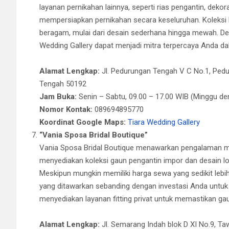
layanan pernikahan lainnya, seperti rias pengantin, deko
mempersiapkan pernikahan secara keseluruhan. Koleksi 
beragam, mulai dari desain sederhana hingga mewah. Den
Wedding Gallery dapat menjadi mitra terpercaya Anda d
Alamat Lengkap:
Jl. Pedurungan Tengah V C No.1, Ped
Tengah 50192
Jam Buka:
Senin – Sabtu, 09.00 – 17.00 WIB (Minggu den
Nomor Kontak:
089694895770
Koordinat Google Maps:
Tiara Wedding Gallery
“Vania Sposa Bridal Boutique”
Vania Sposa Bridal Boutique menawarkan pengalaman memi
menyediakan koleksi gaun pengantin impor dan desain lo
Meskipun mungkin memiliki harga sewa yang sedikit lebih 
yang ditawarkan sebanding dengan investasi Anda untuk 
menyediakan layanan fitting privat untuk memastikan ga
Alamat Lengkap:
Jl. Semarang Indah blok D XI No.9, 