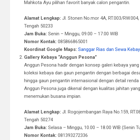
Mahkota Ayu pilihan favorit banyak calon pengantin.
Alamat Lengkap:
Jl. Stonen No.mor 4A, RT.003/RW.004,
Tengah 50233
Jam Buka:
Senin – Minggu, 09.00 – 17.00 WIB
Nomor Kontak:
085866865001
Koordinat Google Maps:
Sanggar Rias dan Sewa Kebay
Gallery Kebaya “Anggun Pesona”
Anggun Pesona hadir dengan konsep galeri kebaya yang 
koleksi kebaya dan gaun pengantin dengan berbagai desai
hingga gaun pengantin internasional dengan detail renda
Anggun Pesona juga dikenal dengan kualitas jahitan ya
menemukan busana impian.
Alamat Lengkap:
Jl. Rogojembangan Raya No.159, RT.0
Tengah 50274
Jam Buka:
Selasa – Minggu, 10.00 – 18.00 WIB (Senin T
Nomor Kontak:
081393272336