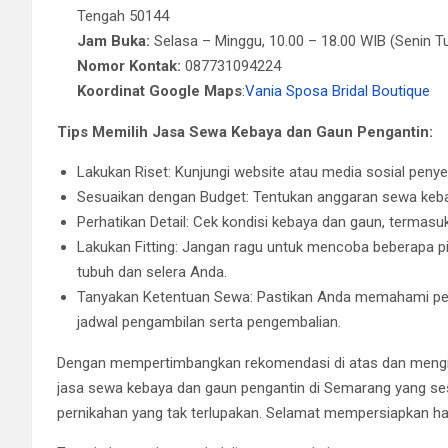
Tengah 50144
Jam Buka:
Selasa – Minggu, 10.00 – 18.00 WIB (Senin T
Nomor Kontak:
087731094224
Koordinat Google Maps
:
Vania Sposa Bridal Boutique
Tips Memilih Jasa Sewa Kebaya dan Gaun Pengantin:
Lakukan Riset: Kunjungi website atau media sosial penye
Sesuaikan dengan Budget: Tentukan anggaran sewa keba
Perhatikan Detail: Cek kondisi kebaya dan gaun, termasuk
Lakukan Fitting: Jangan ragu untuk mencoba beberapa p
tubuh dan selera Anda.
Tanyakan Ketentuan Sewa: Pastikan Anda memahami pers
jadwal pengambilan serta pengembalian.
Dengan mempertimbangkan rekomendasi di atas dan mengik
jasa sewa kebaya dan gaun pengantin di Semarang yang ses
pernikahan yang tak terlupakan. Selamat mempersiapkan har