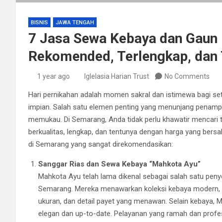
BISNIS
JAWA TENGAH
7 Jasa Sewa Kebaya dan Gaun
Rekomended, Terlengkap, dan
1 year ago
Iglelasia Harian Trust
No Comments
Hari pernikahan adalah momen sakral dan istimewa bagi set
impian. Salah satu elemen penting yang menunjang penampi
memukau. Di Semarang, Anda tidak perlu khawatir mencari
berkualitas, lengkap, dan tentunya dengan harga yang bers
di Semarang yang sangat direkomendasikan:
Sanggar Rias dan Sewa Kebaya “Mahkota Ayu”
Mahkota Ayu telah lama dikenal sebagai salah satu peny
Semarang. Mereka menawarkan koleksi kebaya modern, kla
ukuran, dan detail payet yang menawan. Selain kebaya,
elegan dan up-to-date. Pelayanan yang ramah dan profes