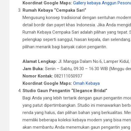
Koordinat Google Maps:
Gallery kebaya Anggun Peson
Rumah Kebaya “Cempaka Sari”
Mengusung konsep tradisional dengan sentuhan modern
detail bordir dan payet khas Indonesia. Jika Anda meng
Rumah Kebaya Cempaka Sari adalah pilihan yang tepat. 
pelengkap seperti sanggul, hiasan kepala, dan selendan
pilihan menarik bagi banyak calon pengantin.
Alamat Lengkap:
Jl. Mangga Dalam No.6, Lamper Kidul,
Jam Buka:
Senin – Sabtu, 09.30 – 16.30 WIB (Minggu den
Nomor Kontak:
082111050937
Koordinat Google Maps:
Omah Kebaya
Studio Gaun Pengantin “Elegance Bridal”
Bagi Anda yang lebih tertarik dengan gaun pengantin mod
yang patut dipertimbangkan. Studio ini menawarkan berbag
renda yang halus, dan pilihan bahan yang berkualitas. M
memiliki beberapa koleksi kebaya modern yang bisa menja
akan membantu Anda menemukan gaun pengantin yang s