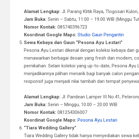
Alamat Lengkap:
Jl. Parang Klitik Raya, Tlogosari Kul
Jam Buka:
Senin – Sabtu, 11.00 – 19.00 WIB (Minggu Tu
Nomor Kontak:
085740396723
Koordinat Google Maps:
Studio Gaun Pengantin
Sewa Kebaya dan Gaun “Pesona Ayu Lestari”
Pesona Ayu Lestari dikenal dengan koleksi kebaya dan ga
menawarkan berbagai desain yang fresh dan modern, coc
pernikahan. Selain koleksi yang up-to-date, Pesona Ayu
menjadikannya pilihan menarik bagi banyak calon pengan
responsif juga menjadi nilai tambah dari tempat penyewaa
Alamat Lengkap:
Jl. Pandean Lamper III No.41, Petero
Jam Buka:
Senin – Minggu, 10.00 – 20.00 WIB
Nomor Kontak:
081254306007
Koordinat Google Maps:
Pesona Ayu Lestari
“Tiara Wedding Gallery”
Tiara Wedding Gallery tidak hanya menyediakan sewa ke