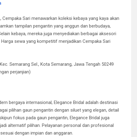
a
, Cempaka Sari menawarkan koleksi kebaya yang kaya akan
idamkan tampilan pengantin yang anggun dan berbudaya,
Selain kebaya, mereka juga menyediakan berbagai aksesori
g. Harga sewa yang kompetitif menjadikan Cempaka Sari
 Kec. Semarang Sel., Kota Semarang, Jawa Tengah 50249
gan perjanjian)
ern bergaya internasional, Elegance Bridal adalah destinasi
ai pilihan gaun pengantin dengan siluet yang elegan, detail
eskipun fokus pada gaun pengantin, Elegance Bridal juga
di alternatif pilihan. Pelayanan personal dan profesional
esuai dengan impian dan anggaran.